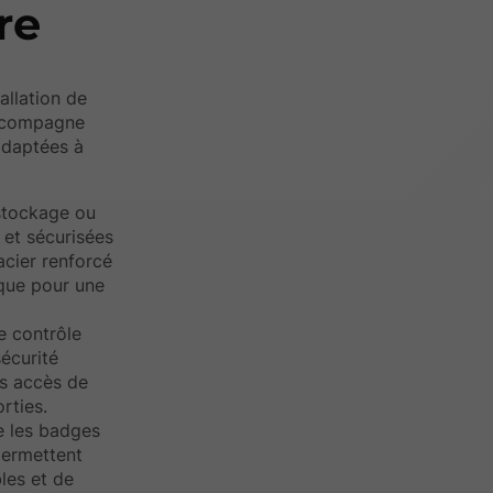
re
allation de
accompagne
 adaptées à
 stockage ou
 et sécurisées
acier renforcé
que pour une
e contrôle
écurité
es accès de
rties.
ue les badges
permettent
les et de