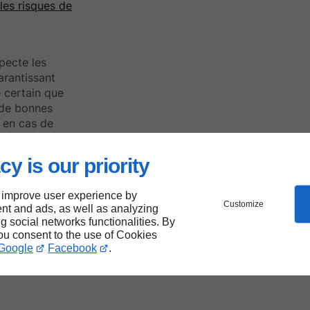
 les risques de
pecte les
arantissant
 certain que
 de bonnes
 en cas de
cy is our priority
isir
 improve user experience by
Customize
nt and ads, as well as analyzing
ng social networks functionalities. By
you consent to the use of Cookies
Google
Facebook
.